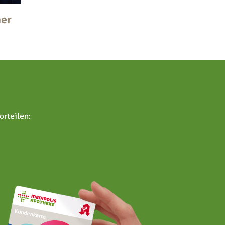
ner
orteilen: