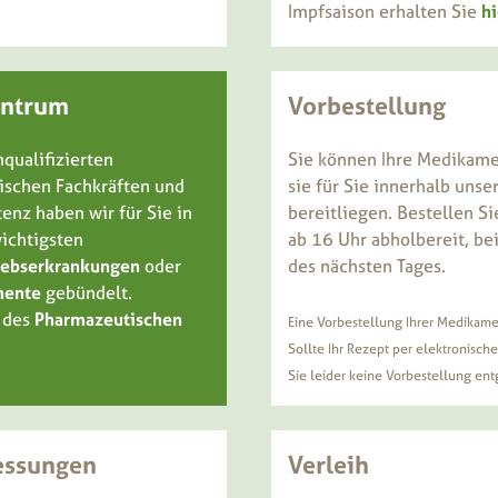
Impfsaison erhalten Sie
hi
entrum
Vorbestellung
qualifizierten
Sie können Ihre Medikame
schen Fachkräften und
sie für Sie innerhalb uns
nz haben wir für Sie in
bereitliegen. Bestellen S
ichtigsten
ab 16 Uhr abholbereit, be
rebserkrankungen
oder
des nächsten Tages.
mente
gebündelt.
t des
Pharmazeutischen
Eine Vorbestellung Ihrer Medikame
Sollte Ihr Rezept per elektronische
Sie leider keine Vorbestellung e
ssungen
Verleih